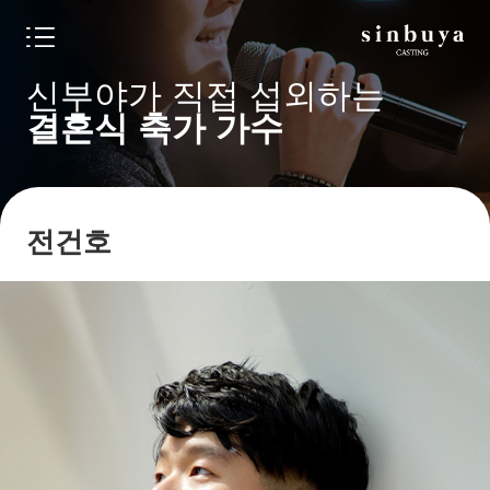
신부야가 직접 섭외하는
결혼식 축가 가수
전건호