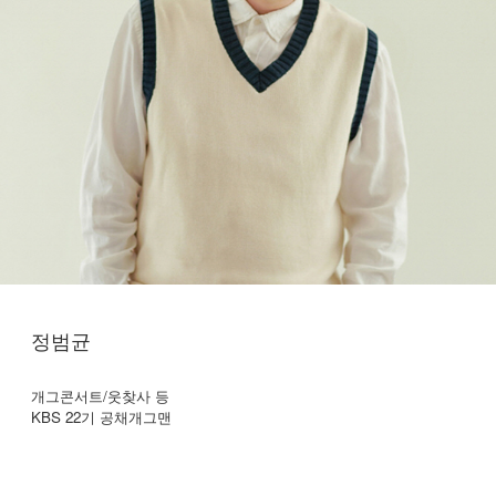
정범균
개그콘서트/웃찾사 등
KBS 22기 공채개그맨