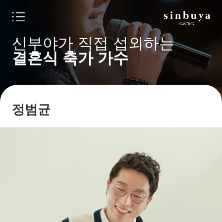
신부야가 직접 섭외하는
결혼식 축가 가수
정범균