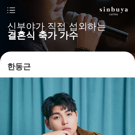
신부야가 직접 섭외하는
결혼식 축가 가수
한동근